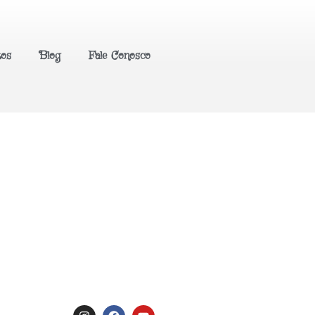
tos
Blog
Fale Conosco
tral