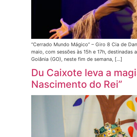
“Cerrado Mundo Mágico” – Giro 8 Cia de Danç
maio, com sessões às 15h e 17h, destinadas a
Goiânia (GO), neste fim de semana, […]
Du Caixote leva a magi
Nascimento do Rei”